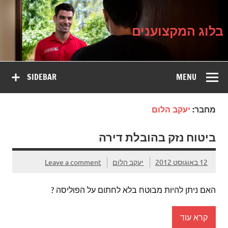
בלוג
Ski
על עיצוב, שיפוץ וטיפוח הבית
t
המקצוענים
conten
בלוג המקצוענים
SIDEBAR
MENU
מחבר:
יעקב הלום
ביטוח נזק בהובלת דירה
12 באוגוסט 2012
יעקב הלום
Leave a comment
האם ניתן להיות מבוטח בלא לחתום על הפוליסה ?
קרא עוד