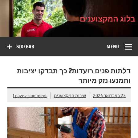
בלוג
Ski
על עיצוב, שיפוץ וטיפוח הבית
t
המקצוענים
conten
בלוג המקצוענים
SIDEBAR
MENU
דלתות פנים רועדות? כך תבדקו יציבות
ותמנעו נזק מיותר
23 בפברואר 2026
שירות המקצוענים
Leave a comment