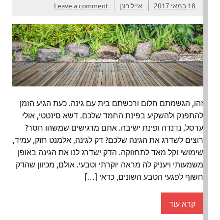
18 במאי 2017
אייל רונן
Leave a comment
זהו, הגשמתם חלום ורכשתם בית עם גינה. כעת הגיע הזמן
להתפנק ולהשקיע בפינת החמד שלכם. דשא סינטטי, אולי
ערסל, נדנדה ופינת ישיבה. אתם מרגישים שמשהו חסר?
רוצים לשדרג את הגינה שלכם? דק לגינה, אלמנט חזק, עמיד,
שימושי וקל מאד לתחזוקה. הדק ישדרג לנו את הגינה באופן
משמעותי ויעניק לה מראה יוקרתי וטבעי. אולם, מכיוון שהדק
חשוף לפגעי הטבע השונים, כדאי […]
קרא עוד