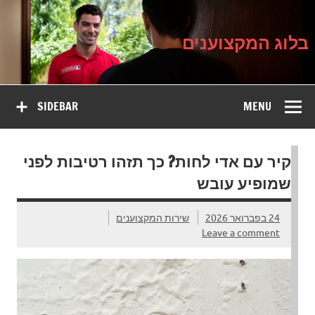
בלוג
Ski
על עיצוב, שיפוץ וטיפוח הבית
t
המקצוענים
conten
בלוג המקצוענים
SIDEBAR
MENU
קיר עם אדי לחות? כך תזהו רטיבות לפני
שמופיע עובש
24 בפברואר 2026
שירות המקצוענים
Leave a comment