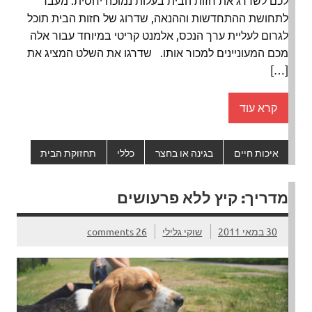
לתחושת ההתחדשות וההנאה, שדרוג של חזות הבית תוכל
לגרום לעליית ערך הנכס, אלמנט קריטי במיוחד עבור אלה
מכם המעוניינים למכור אותו. שדרגו את השלט המציג את
[…]
קרא עוד
איכות חיים
בגינה או בחצר
כללי
תחזוקת הבית
מדריך: קיץ ללא פרעושים
30 במאי 2011
שוקי גלילי
26 comments