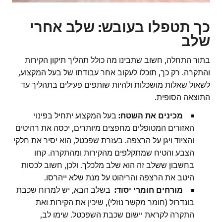
כך תטפלו בעובש: שלב אחרי
שלב
בתור התחלה, חשוב שתבינו מה כולל תהליך תיקון הקירות
והתקרה. רק כך, תוכלו לעקוב אחר עבודתו של בעל המקצוע,
לשאול שאלות מושכלות ולהיות שותפים פעילים בתהליך עד
התוצאה הסופית.
מכינים את השטח:
בעל המקצוע יתחיל בפינוי
האזורים המטופלים מחפצים מיותרים, יכסה את רהיטים
והציוד ויגן על הרצפה. בעזרת שפכטל, הוא יסיר את חלקי
הצבע והטיח שמתקלפים מהקירות ומהתקרה. קחו
בחשבון ששלב זה הוא שלב מלכלך. ולכן, חשוב לכסות
היטב את הרצפה והריהוט על מנת שלא ייהרסו.
מורחים חומרי יסוד:
בשלב הבא, יש למרוח שכבת
בונדרול (חומר מקשר נוזלי), שיכין את הקירות ואת
התקרה לקראת יישום שכבת השפכטל. שימו לב,