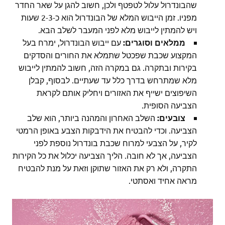
שהבונדרול עלול לטפטף ולכן, חשוב להגן על שאר החדר
מפניו. זמן הייבוש המלא של הבונדרול הוא כ-2-3 שעות
ויש להמתין לייבוש מלא לפני המעבר לשלב הבא.
ממלאים וסוגרים:
עם ייבוש הבונדרול, ימרח בעל
המקצוע שכבת שפכטל שתמלא את החורים והסדקים
בקירות ובתקרה. גם במקרה הזה, חשוב להמתין לייבוש
מלא שמתרחש בדרך כלל עד שעתיים. לבסוף, קבלן
השיפוצים ישייף את האזורים ויחליק אותם לקראת
הצביעה הסופית.
צובעים:
השלב האחרון והמהנה ביותר, הוא שלב
הצביעה. וכדי להבטיח את הידבקות הצבע באופן הרמטי
לקיר, על הצבעי למרוח שכבת בונדרול נוספת לפני
הצביעה, אך לא חובה. הליך הצביעה יכלול את כל הקירות
התקרה, ולא רק את האזור שתוקן וזאת על מנת להבטיח
מראה אחיד ואסתטי.