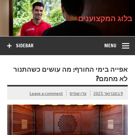
בלוג
Ski
על עיצוב, שיפוץ וטיפוח הבית
t
המקצוענים
conten
בלוג המקצוענים
SIDEBAR
MENU
אפייה בימי החורף: מה עושים כשהתנור
לא מחמם?
9 בפברואר 2025
עדן שמיס
Leave a comment