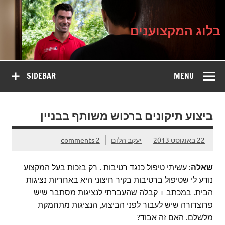
בלוג
Ski
על עיצוב, שיפוץ וטיפוח הבית
t
המקצוענים
conten
בלוג המקצוענים
SIDEBAR
MENU
ביצוע תיקונים ברכוש משותף בבניין
22 באוגוסט 2013
יעקב הלום
2 comments
שאלה
: עשיתי טיפול כנגד רטיבות . רק בזכות בעל המקצוע
נודע לי שטיפול ברטיבות בקיר חיצוני היא באחריות נציגות
הבית. במכתב + קבלה שהעברתי לנציגות מסתבר שיש
פרוצדורה שיש לעבור לפני הביצוע, הנציגות מתחמקת
מלשלם. האם זה אבוד?