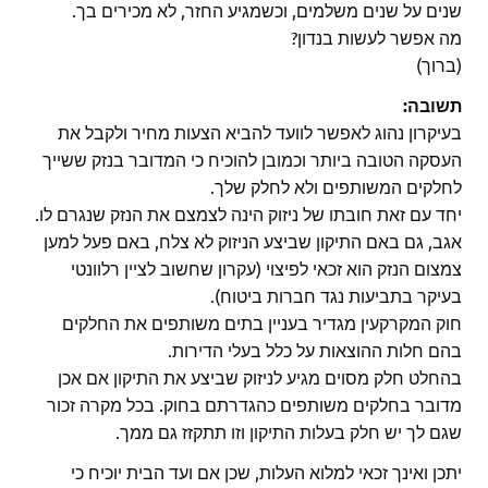
שנים על שנים משלמים, וכשמגיע החזר, לא מכירים בך.
מה אפשר לעשות בנדון?
(ברוך)
תשובה:
בעיקרון נהוג לאפשר לוועד להביא הצעות מחיר ולקבל את
העסקה הטובה ביותר וכמובן להוכיח כי המדובר בנזק ששייך
לחלקים המשותפים ולא לחלק שלך.
יחד עם זאת חובתו של ניזוק הינה לצמצם את הנזק שנגרם לו.
אגב, גם באם התיקון שביצע הניזוק לא צלח, באם פעל למען
צמצום הנזק הוא זכאי לפיצוי (עקרון שחשוב לציין רלוונטי
בעיקר בתביעות נגד חברות ביטוח).
חוק המקרקעין מגדיר בעניין בתים משותפים את החלקים
בהם חלות ההוצאות על כלל בעלי הדירות.
בהחלט חלק מסוים מגיע לניזוק שביצע את התיקון אם אכן
מדובר בחלקים משותפים כהגדרתם בחוק. בכל מקרה זכור
שגם לך יש חלק בעלות התיקון וזו תתקזז גם ממך.
יתכן ואינך זכאי למלוא העלות, שכן אם ועד הבית יוכיח כי