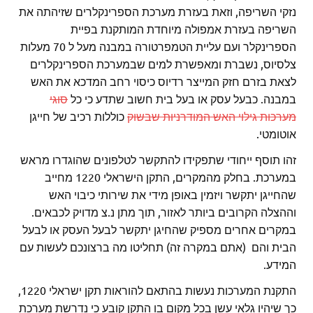
נזקי השריפה, וזאת בעזרת מערכת הספרינקלרים שזיהתה את
השריפה בעזרת אמפולה מיוחדת המותקנת בפיית
הספרינקלר ועם עליית הטמפרטורה במבנה מעל ל 70 מעלות
צלסיוס, נשברת ומאפשרת למים שבמערכת הספרינקלרים
לצאת בזרם חזק המייצר רדיוס כיסוי רחב המדכא את האש
במבנה. כבעל עסק או בעל בית חשוב שתדע כי כל
סוגי
מערכות גילוי האש המודרניות שבשוק
כוללות רכיב של חייגן
אוטומטי.
זהו תוסף ייחודי שתפקידו להתקשר לטלפונים שהוגדרו מראש
במערכת. בחלק מהמקרים, התקן הישראלי 1220 מחייב
שהחייגן יתקשר ויזמין באופן מידי את שירותי כיבוי האש
וההצלה הקרובים ביותר לאזור, תוך מתן נ.צ מדויק לכבאים.
במקרים אחרים מספיק שהחיגן יתקשר לבעל העסק או לבעל
הבית והם (אתם במקרה זה) תחליטו מה ברצונכם לעשות עם
המידע.
התקנת המערכות נעשות בהתאם להוראות תקן ישראלי 1220,
כך שיהיו גלאי עשן בכל מקום בו התקן קובע כי נדרשת מערכת