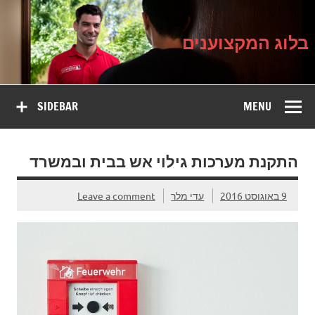
בלוג
Ski
על עיצוב, שיפוץ וטיפוח הבית
t
המקצוענים
conten
בלוג המקצוענים
SIDEBAR
MENU
התקנת מערכות גילוי אש בבית ובמשרד
9 באוגוסט 2016
עדי מלר
Leave a comment