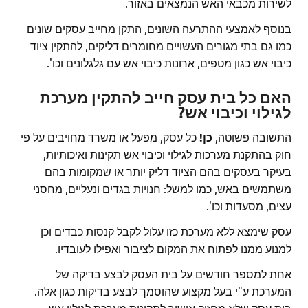
לשירות מכבאי האש הנמצאים באזור.
בנוסף לאמצעי ההתרעה השונים, התקן מחייב עסקים שונים
כמו גם בתי מגורים העשויים מחומרים דליקים, להתקין ציוד
כיבוי אש כגון מטפים, ארונות כיבוי אש עם גלגלונים וכו'.
האם כל בית עסק חייב להתקין מערכת
לגילוי וכיבוי אש?
התשובה פשוטה,
כן!
כל עסק, מפעל או משרד מחויבים על פי
חוק בהתקנת מערכות לגילוי וכיבוי אש תקינות ואיכותיות,
בעיקר בעסקים בהם הציוד דליק יותר או שמקומות בהם
משתמשים באש, כמו למשל: חנויות בגדים ונעליים, מחסני
עצים, מסעדות וכו'.
עסק שימצא ללא מערכת כזו עלול לקבל קנסות כבדים וכן
למנוע ממנו לפתוח את המקום לציבור ואפילו לעובדיו.
אחת למספר חודשים על בית העסק לבצע בדיקה של
המערכת ע"י בעל מקצוע שהוסמך לבצע בדיקות כגון אלה.
בית עסק שלא מחזיק אישור לתקינות מערכת לגילוי אש