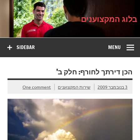
בלוג
Ski
על עיצוב, שיפוץ וטיפוח הבית
t
המקצוענים
conten
בלוג המקצוענים
SIDEBAR
MENU
הכן דירתך לחורף: חלק ב'
3 בנובמבר 2009
שירות המקצוענים
One comment