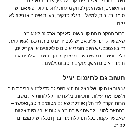
היטב וחודרים אליה מים וקור. עכשיו, אחרי הגשמים
הראשונים, הוא הזמן לבדוק מתחת לחלונות ולחפש אם יש
סימני רטיבות, למשל – בגלל סדקים, בעיית איטום או ניקוז לא
תקין.
ברוב המקרים התיקון פשוט ולא יקר, אבל זה לא אומר
שאפשר לוותר עליו. אם יש לכם ידיים טובות תוכלו לעשות את
זה בעצמכם. יש היום חומרי איטום סיליקוניים או אקריליים,
זולים ופשוטים לשימוש – כשצריך לתקן, פשוט מקלפים את
חומר האיטום הישן, מנקים היטב וממלאים..
חשוב גם לחימום יעיל
שיפור או תיקון של האיטום הוא חיוני גם כדי למנוע בריחת חום
ולשפר את יעילות ההסקה. בלילה קר, קל לזהות את משב
הרוח הקרה ליד חלון או דלת שאינם אטומים היטב, ואפשר –
בהתאם לסוג – להשתמש בחומר איטום או בגומיות איטום,
שאפשר לקנות בכל חנות לחומרי בניין ובכל רשת מוצרים
לבית.