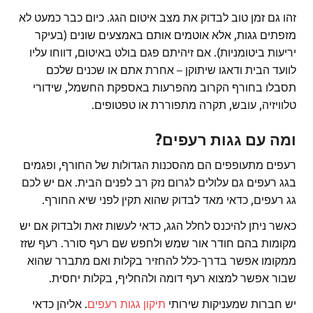
זהו גם זמן טוב לבדוק את מצב איטום הגג. כיום כבר כמעט לא
מזפתים גגות, אלא אוטמים אותם באמצעים שונים (בעיקר
יריעות ביטומניות). אם זיהיתם פגם בולט באיטום, דווחו עליו
לוועד הבית ודאגו שיתוקן – אחרת אתם או שכנים שלכם
תסבלו בחורף הקרוב מהפרעות באספקת החשמל, שידורי
טלוויזיה, עובש, תקרה מתפוררת או טפטופים.
ומה עם גגות רעפים?
רעפים מתעופפים הם מהסכנות הגדולות של החורף, ופגמים
בגג רעפים גם עלולים לגרום נזק רב לפנים הבית. אם יש לכם
גג רעפים, כדאי מאד לבדוק שהוא תקין לפני שיא החורף.
כאשר ניתן להיכנס לחלל הגג, כדאי לעשות זאת ולבדוק אם יש
מקומות בהם חודר אור שמש ולחפש שם רעף סורר. רעף שזז
ממקומו אפשר בדרך-כלל להחזיר בקלות ואם מתברר שהוא
שבור אפשר למצוא רעף דומה ולהחליף, בקלות יחסית.
יש חברות שמעניקות שירותי
תיקון גגות רעפים
. אליהן כדאי