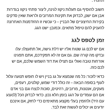
תחמיר.
חשוב להוסיף גם תעלות ניקוז לגינה, ליצור פתחי ניקוז בגדרות
אבן אם ישנן, לבדוק את תקינות המרזבים ולראות שאין סדקים
בקירות החיצוניים של הבניין – כי עכשיו זו ההזדמנות האחרונה
להעניק להם טיפול מתאים. וכמובן: ישנו הגג.
זמן לטפס לגג
אם יש לכם גג שטוח אליו יש דלת גישה, אל תתעצלו: עלו
ובדקו מה קורה שם. גם אם זה לא תפקידכם, אתם תפגינו
אזרחות טובה ואולי גם תצילו את דוד השמש שלכם, אם יש
לכם כזה.
כדאי לזכור: כל מה שנמצא על גג בניין ויש לו חופש תנועה עלול
לעוף בסופה הבאה – זה כולל דודי שמש, קולטים, רעפים,
מעקים, אנטנות, מרזבים, רהיטים, סוכות לנצח וגם בני אדם
אם הם עומדים על הגג בזמן הלא נכון. כדאי לבדוק הכל (לנענע
עם היד) ולהזמין בעלי מקצוע מתאימים כדי לחזק, אם אינכם
יודעים או יכולים לעשות זאת לבד.