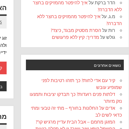
הדר ברקת
על
איך להיפטר מהמזיקים בחצר
האם
ללא הדברה?
מ.ג.
על
איך להיפטר מהמזיקים בחצר ללא
5 במרץ 015
הדברה?
רות
על
הסרת מסטיק מבגד, כיצד?
גולש
על
מדריך: קיץ ללא פרעושים
זוג 
ולהר
ידיי
נושאים אחרונים
ק
קיר עם אדי לחות? כך תזהו רטיבות לפני
בח
שמופיע עובש
דלתות פנים רועדות? כך תבדקו יציבות ותמנעו
נזק מיותר
אדים על החלונות בחורף – מתי זה טבעי ומתי
מה
כדאי לשים לב
המזגן מחמם – אבל הבית עדיין מרגיש קר?
החשמל קופץ שוב ושוב? זו לא תקלה רגעית,