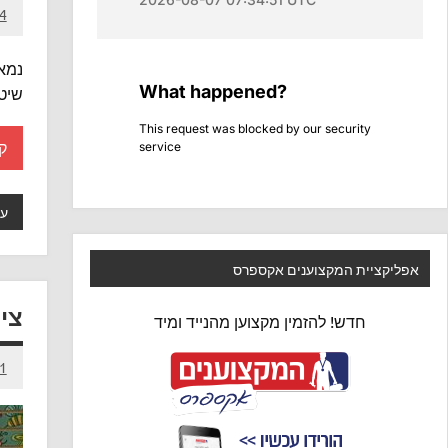
4 בנובמבר 15
נמא
שיטפ
ק
עש
אפליקציית המקצוענים אקספרס
ציורי 
חדש! להזמין מקצוען מהנייד ומיד
31 במר