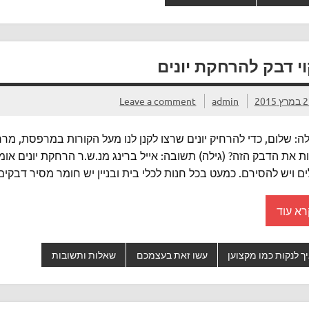
וי דבק להרחקת יונים
ץ 2015
admin
Leave a comment
: שלום, כדי להרחיק יונים שרצו לקנן לנו מעל הקורות במרפסת, מר
ת את הדבק הזה? (גילה) תשובה: אייל ברינג מנ.ש.ר הרחקת יונים אומ
ים ויש להסירם. כמעט בכל חנות לכלי בית ובניין יש חומר מסיר דבקים
רא עוד
ך לנקות כמו מקצוען
עשו זאת בעצמכם
שאלות ותשובות