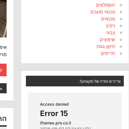
חשמלאים
טכנאי מזגנים
טכנאים
ניקיון
צבעי
שיפוצים
תיקון גגות
איפ
תריסים
מרשי
ק
צריכים עזרה של מקצוען?
אי
הת