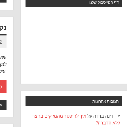
דף הפייסבוק שלנו
נק
22 במר
שאלה
לנקו
יעיל
ק
תגובות אחרונות
אי
דינה ברדה
על
איך להיפטר מהמזיקים בחצר
ללא הדברה?