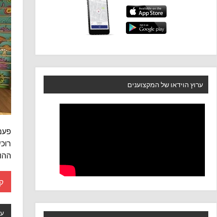
ערוץ הוידאו של המקצוענים
פעם 
רוכש
ההו
ק
עי