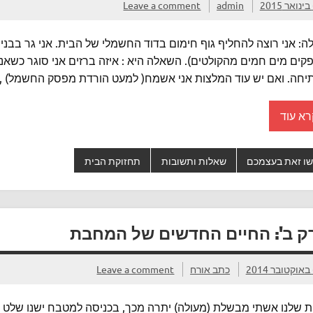
20
admin
Leave a comment
: אני רוצה להחליף גוף חימום בדוד החשמלי של הבית. אני גר בבניין
ים מים חמים מהקולטים). השאלה היא : איזה ברזים אני סוגר כשאנ
יחה. ואם יש עוד המלצות אני אשמח( למעט הורדת מפסק החשמל) , תו
רא עוד
ו זאת בעצמכם
שאלות ותשובות
תחזוקת הבית
ק ב': החיים החדשים של המחבת
20
כתב אורח
Leave a comment
 שלנו אשתי מבשלת (מעולה) יתרה מכך, בכניסה למטבח ישנו שלט (דמ