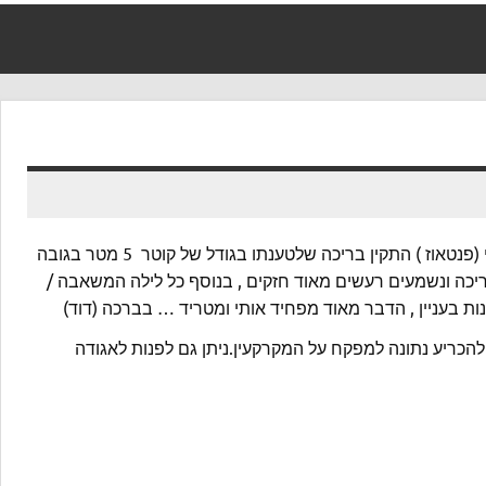
: שלום , ברצוני לשאול מה עלי לעשות במקרה שהשכן מקומה מעלי (פנטאוז ) התקין בריכה שלטענתו בגודל של קוטר 5 מטר בגובה
בבריכה ונשמעים רעשים מאוד חזקים , בנוסף כל לילה המשאבה /
ות בעניין , הדבר מאוד מפחיד אותי ומטריד … בברכה (דוד)
 להכריע נתונה למפקח על המקרקעין.ניתן גם לפנות לאגודה