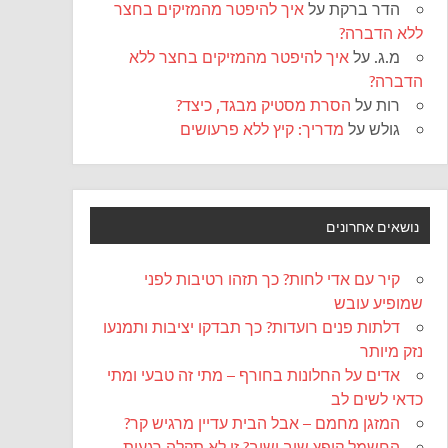
הדר ברקת
על
איך להיפטר מהמזיקים בחצר
ללא הדברה?
מ.ג.
על
איך להיפטר מהמזיקים בחצר ללא
הדברה?
רות
על
הסרת מסטיק מבגד, כיצד?
גולש
על
מדריך: קיץ ללא פרעושים
נושאים אחרונים
קיר עם אדי לחות? כך תזהו רטיבות לפני
שמופיע עובש
דלתות פנים רועדות? כך תבדקו יציבות ותמנעו
נזק מיותר
אדים על החלונות בחורף – מתי זה טבעי ומתי
כדאי לשים לב
המזגן מחמם – אבל הבית עדיין מרגיש קר?
החשמל קופץ שוב ושוב? זו לא תקלה רגעית,