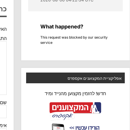
כת
האימ
התג
אפליקציית המקצוענים אקספרס
חדש! להזמין מקצוען מהנייד ומיד
שם
אימי