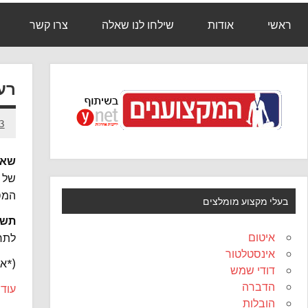
ראשי
אודות
שילחו לנו שאלה
צרו קשר
רע
13 באוג
שאל
המסנ
בעלי מקצוע מומלצים
תשו
איטום
לתר
אינסטלטור
(*אי
דודי שמש
הדברה
עוד ע
הובלות