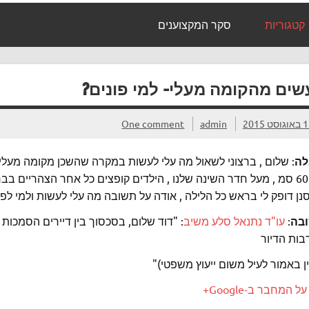
קטגוריות
סקר המקצוענים
שים מהקומה מעלי- למי פונים?
וסט 2015
admin
One comment
ה
של 60 סמ , מעל חדר השינה שלנו , הילדים קופצים כל אחר הצהריים 
ן דופק לי בראש כל הלילה , אודה על תשובה מה עלי לעשות ולמי לפנ
בה
:
עו"ד נתנאל סלע משיב
: "דוד שלום, בסכסוך בין דיירים הסמכות
בות הדיור
ן באמור לעיל משום ייעוץ משפטי)"
ל המחבר ב-Google+