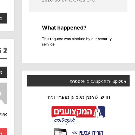
בי
2 COMMENTS
א
אפליקציית המקצוענים אקספרס
חדש! להזמין מקצוען מהנייד ומיד
איני
ש