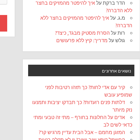
הדר ברקת
על
איך להיפטר מהמזיקים בחצר
ללא הדברה?
מ.ג.
על
איך להיפטר מהמזיקים בחצר ללא
הדברה?
רות
על
הסרת מסטיק מבגד, כיצד?
גולש
על
מדריך: קיץ ללא פרעושים
נושאים אחרונים
קיר עם אדי לחות? כך תזהו רטיבות לפני
שמופיע עובש
דלתות פנים רועדות? כך תבדקו יציבות ותמנעו
נזק מיותר
אדים על החלונות בחורף – מתי זה טבעי ומתי
כדאי לשים לב
המזגן מחמם – אבל הבית עדיין מרגיש קר?
החשמל קופץ שוב ושוב? זו לא תקלה רגעית,