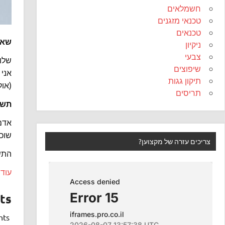
חשמלאים
טכנאי מזגנים
טכנאים
שאל
ניקיון
צבעי
שלום, אני קני
שיפוצים
אני 
תיקון גגות
(אול
תריסים
תשו
אדם 
שוכר
צריכים עזרה של מקצוען?
התשו
עוד ע
ts
comments