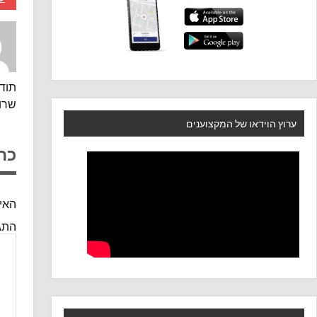
תוד
שרו
ערוץ הוידאו של המקצוענים
כת
האימ
התג