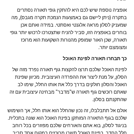
אופציה נוספת שיש לכם היא להתקין גופי תאורה נסתרים
בתקרה (ניתן ליישם גם באמצעות הנמכת תקרה מגבס), מה
שמעניק לסלון מראה אלגנטי ואסתטי. במידה ואתם אכן
בוחרים באופציה הזו, סביר להניח שתצטרכו לרכוש יותר גופי
תאורה, שכן האור שמופק מהנורות השקועות הוא מרוכז
ומצומצם יותר.
כך תבחרו תאורה לפינת האוכל
לפינת האוכל שלכם תרצו להקצות גוף תאורה נפרד מזה של
הסלון, על מנת ליצור את ההפרדה העיצובית. מכיוון שפינת
האוכל והסלון חולקים בדרך כלל את אותו החלל, שימו לב
שאתם רוכשים גוף תאורה ש"מדבר" מבחינה עיצובית עם זה
שהתקנתם בסלון.
אולם אל תתבלבלו, זה נכון שהחלל הוא אותו חלל, אך השימוש
שלכם בגוף התאורה המותקן בפינת האוכל הוא שונה בתכלית.
בניגוד לסלון, בוא אתם והאורחים שלכם מפוזרים בכל רוחב
חלל החדר, בפינת האוכל תשבו מרוכזים במקום אחד סביב