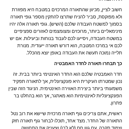
חשוב לציין, מכיוון שהתאורה המרכזים במטבח היא מפוזרת
ולא מפוקסת, סביר להניח שתרצו להתקין מספר גופי תאורה
בסמוך למשטח העבודה שלכם (השיש). גופי תאורה אלה יהיו
מינימאליים ביותר, מרוכזים ומצומצמים לאזורים ספציפיים
במשטח העבודה, ויסייעו לכם לעבוד בנוחות וביעילות. אם יש
לכם אי במרכז המטבח, הוא דורש תאורה ייעודית. מנורת
תלייה נמוכה תעשה את העבודה באופן יוצא מהכלל.
כך תבחרו תאורה לחדר האמבטיה
חדר האמבטיה שלכם הוא החדר האינטימי ביותר בבית. זה
נכון שמטרתו העיקרית היא פונקציונלית, אך לתאורה תפקיד
משמעותי ביותר ביצירת האווירה האינטימית. הניגוד הזה שבין
הפונקציונליות לאינטימיות הוא מאתגר, אך הוא בהחלט בר
פתרון.
ראשית, אתם צריכים גוף תאורה מרכזית שיישא את רוב נטל
התאורה של החדר. מצד אחד, תוכלו לבחור גוף תאורה חזק
וצמוד תקרה, עם גוון חם (לא לבן) שיעניק את התחושה