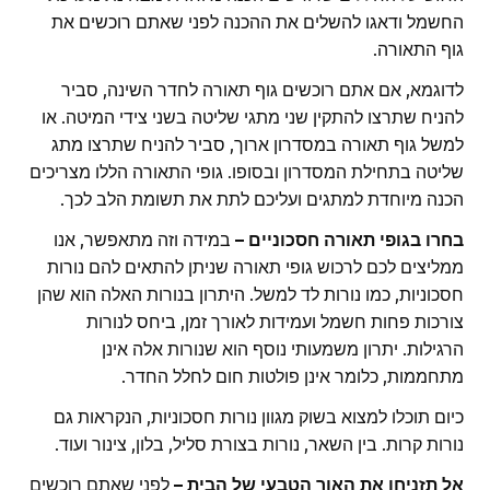
החשמל ודאגו להשלים את ההכנה לפני שאתם רוכשים את
גוף התאורה.
לדוגמא, אם אתם רוכשים גוף תאורה לחדר השינה, סביר
להניח שתרצו להתקין שני מתגי שליטה בשני צידי המיטה. או
למשל גוף תאורה במסדרון ארוך, סביר להניח שתרצו מתג
שליטה בתחילת המסדרון ובסופו. גופי התאורה הללו מצריכים
הכנה מיוחדת למתגים ועליכם לתת את תשומת הלב לכך.
בחרו בגופי תאורה חסכוניים –
במידה וזה מתאפשר, אנו
ממליצים לכם לרכוש גופי תאורה שניתן להתאים להם נורות
חסכוניות, כמו נורות לד למשל. היתרון בנורות האלה הוא שהן
צורכות פחות חשמל ועמידות לאורך זמן, ביחס לנורות
הרגילות. יתרון משמעותי נוסף הוא שנורות אלה אינן
מתחממות, כלומר אינן פולטות חום לחלל החדר.
כיום תוכלו למצוא בשוק מגוון נורות חסכוניות, הנקראות גם
נורות קרות. בין השאר, נורות בצורת סליל, בלון, צינור ועוד.
אל תזניחו את האור הטבעי של הבית –
לפני שאתם רוכשים