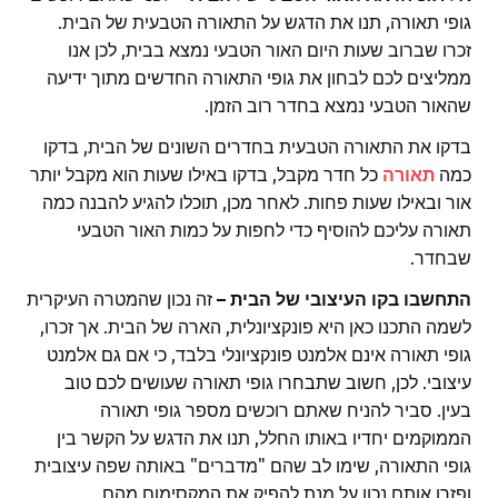
גופי תאורה, תנו את הדגש על התאורה הטבעית של הבית.
זכרו שברוב שעות היום האור הטבעי נמצא בבית, לכן אנו
ממליצים לכם לבחון את גופי התאורה החדשים מתוך ידיעה
שהאור הטבעי נמצא בחדר רוב הזמן.
בדקו את התאורה הטבעית בחדרים השונים של הבית, בדקו
כמה
תאורה
כל חדר מקבל, בדקו באילו שעות הוא מקבל יותר
אור ובאילו שעות פחות. לאחר מכן, תוכלו להגיע להבנה כמה
תאורה עליכם להוסיף כדי לחפות על כמות האור הטבעי
שבחדר.
התחשבו בקו העיצובי של הבית –
זה נכון שהמטרה העיקרית
לשמה התכנו כאן היא פונקציונלית, הארה של הבית. אך זכרו,
גופי תאורה אינם אלמנט פונקציונלי בלבד, כי אם גם אלמנט
עיצובי. לכן, חשוב שתבחרו גופי תאורה שעושים לכם טוב
בעין. סביר להניח שאתם רוכשים מספר גופי תאורה
הממוקמים יחדיו באותו החלל, תנו את הדגש על הקשר בין
גופי התאורה, שימו לב שהם "מדברים" באותה שפה עיצובית
ופזרו אותם נכון על מנת להפיק את המקסימום מהם.