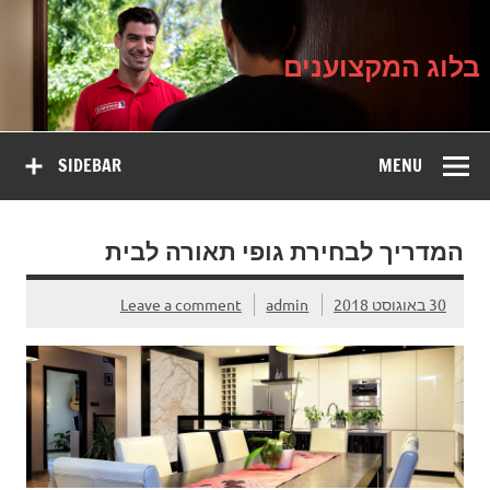
בלוג
Ski
על עיצוב, שיפוץ וטיפוח הבית
t
המקצוענים
conten
בלוג המקצוענים
SIDEBAR
MENU
המדריך לבחירת גופי תאורה לבית
30 באוגוסט 2018
admin
Leave a comment