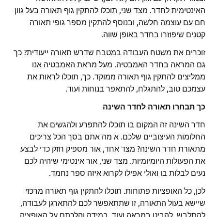
האינטימית לחדר. מצד שני, תוכלו להתקין גוף תאורה בעל גוון
חם עם עוצמה חלשה, ובנוסף להתקין מספר גופי תאורה
קטנים שיפוזרו בחדר באופן שווה.
זוכרים את משטח העבודה במטבח שדרש תאורה ייעודית? כך
גם המראה בחדר האמבטיה. מעל מראת האמבטיה אנו
ממליצים להתקין גוף תאורה ממוקד. כך, תוכלו לראות את
עצמכם טוב, להתגלח, להתאפר בנוחות ועוד.
כך תבחרו תאורה לחדר השינה
חדר השינה זה המקום בו תוכלו להתפרע ולהגשים את
החלומות העיצוביים שלכם. א מה אתם בסך הכל צריכים
מתאורת חדר השינה? מצד אחד, אור מספיק חזק כדי לבצע
את הפעולות היומיומיות. מצד שני, אור אינטימי שיהיה לכם
נעים לבלות בו ואולי אפילו לקרוא איזה ספר נחמד.
לכן, כל האופציות פתוחות. תוכלו להתקין גוף תאורה מרכזי
שיישא בעול התאורה, זו שתתאפשר לכם להתארגן לעבודה,
להתלבש, להביט במראה ועוד. במידה והלכתם על האופציה