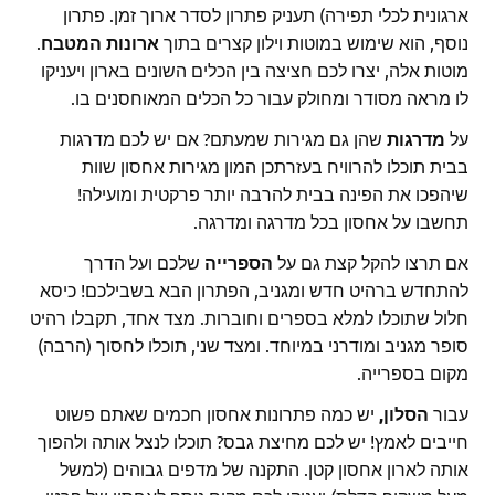
ארגונית לכלי תפירה) תעניק פתרון לסדר ארוך זמן. פתרון
נוסף, הוא שימוש במוטות וילון קצרים בתוך
ארונות המטבח
.
מוטות אלה, יצרו לכם חציצה בין הכלים השונים בארון ויעניקו
לו מראה מסודר ומחולק עבור כל הכלים המאוחסנים בו.
על
מדרגות
שהן גם מגירות שמעתם? אם יש לכם מדרגות
בבית תוכלו להרוויח בעזרתכן המון מגירות אחסון שוות
שיהפכו את הפינה בבית להרבה יותר פרקטית ומועילה!
תחשבו על אחסון בכל מדרגה ומדרגה.
אם תרצו להקל קצת גם על
הספרייה
שלכם ועל הדרך
להתחדש ברהיט חדש ומגניב, הפתרון הבא בשבילכם! כיסא
חלול שתוכלו למלא בספרים וחוברות. מצד אחד, תקבלו רהיט
סופר מגניב ומודרני במיוחד. ומצד שני, תוכלו לחסוך (הרבה)
מקום בספרייה.
עבור
הסלון,
יש כמה פתרונות אחסון חכמים שאתם פשוט
חייבים לאמץ! יש לכם מחיצת גבס? תוכלו לנצל אותה ולהפוך
אותה לארון אחסון קטן. התקנה של מדפים גבוהים (למשל