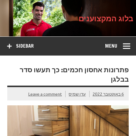
בלוג
Ski
על עיצוב, שיפוץ וטיפוח הבית
t
המקצוענים
conten
בלוג המקצוענים
SIDEBAR
MENU
פתרונות אחסון חכמים: כך תעשו סדר
בבלגן
6 באוקטובר 2022
עדן שמיס
Leave a comment