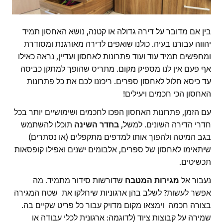
בין אם מדובר על דירה גדולה או קטנה, נושא האחסון תמיד
יהווה עבורנו בעיה. כולנו שואפים לדירה מאורגנת ומסודרת
ומחפשים תמיד עוד ועוד פתרונות לאחסון ועדיין, נראה כאילו
אף פעם אין לנו מספיק מקום. מתריס שהופך למתקן כביסה
עד כיסא חלול לאחסון ספרים. ריכזנו לכם את כל פתרונות
האחסון הכי חכמים ויעילים!
עם הזמן, פתרונות האחסון הפכו לחכמים ושימושיים יותר בכל
חדרי הדירה השונים. למשל,
בחדר השינה
תוכלו להשתמש
בגב המיטה ולהפוך אותו למדפים מתקפלים (או נסתרים)
שיתאימו לאחסון של ספרים, אלבומים ישנים ואפילו קופסאות
תכשיטים.
נעבור אל
מגירות המטבח
שדורשות סידור מתמיד. מה
אפשר לעשות? לשלב בהן ארגוניות שיחלקו את שטח המגירה
בצורה חכמה וימצאו מקום מדויק עבור כל פריט שקיים בה.
שמירה על קבוצות ציוד (לדוגמה: ארגונית לכלי עבודה או