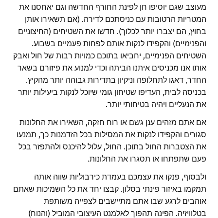
מעוצב שגם יוסיפו חן לפינת החורף החדשה וגם יאחסנו את
המטריות הרטובות עם כניסתכם לדירה. (אם תשאירו אותן
בחוץ, הם יצברו יותר לכלוך). חדשו את השטיחים (החיצוניים
והפנימיים) והקפידו לנקות אותם לפחות פעמיים בשבוע.
השטיחים הפנימיים, יחביאו בתוכם כמויות רבות של חול ואבק
אותו אנו מכניסים איתנו הביתה וכדי למנוע את פיזורם בשאר
החדר, דאגו לתחלופה וניקיון בתדירות גבוהה יותר מהקיץ.
בכניסה לבית, העדיפו שטיחון גומי שיוכל לנקות ביעילות יותר
את הנעליים ויהיה בטיחותי יותר.
אם אתם מזהים ענן גשם או רוח חזקה, השאירו את החלונות
סגורים והקפידו לנקות את המסילות בכל הזדמנות כך, תמנעו
את הצטברות החול בתוכן. החול, עלול להיכנס ולהתפזר בכל
פעם שתפתחו או תסגרו את החלונות.
ולבסוף, פנקו את עצמכם בעמדת כירבוליות שווה אותה
תמקמו באיזור פינתי בסלון. קבצו יחד את כל השמיכות שאתם
אוהבים לרגע שבו אתם מתיישבים לצפייה משותפת
בטלוויזיה. הפינה תהפוך לאלמנט העיצובי המוביל (והנוח)