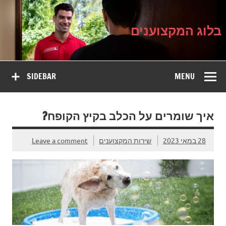
בלוג
Ski
על עיצוב, שיפוץ וטיפוח הבית
t
המקצוענים
conten
בלוג המקצוענים
SIDEBAR
MENU
איך שומרים על הכלב בקיץ הקופח?
28 במאי 2023
שירות המקצוענים
Leave a comment