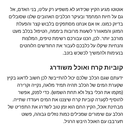
אוטוטו מגיע הקיץ שכידוע לא משפיע רק עלינו, בני האדם, אל
גם על חיות המחמד ובעיקר הכלבים האהובים שלנו שסובלים
בדיוק כמונו. אז אם אנחנו מסתפקים בלבוש קצר והפעלת
המזגן והמאוורר לשעות מרובות ביממה, הטיפול בכלב מעט
מורכב יותר. לכן, הכנו עבורכם רשימת טיפים, המלצות
והנחיות שיקלו על כלבכם לעבור את החודשים הלוהטים
בנעימות ולהמשיך לכשכש בזנב.
קוביות קרח ואוכל משודרג
ידעתם שגם הכלב שלכם יכול להתייבש? לכן חשוב לדאוג בקיץ
שקערת המים של הכלב תהיה תמיד מלאה, נקייה וקרירה
(מקמו את הכלי בצל ולא תחת השמש). כדי לפנק, אפשר
להוסיף לקערה קוביות קרח שיצננו את המים ויעודדו שתייה.
מבחינת אוכל, הקיץ החם הוא זמן טוב לשדרג את התפריט של
הכלב עם שימורים שמכילים כמות נוזלים גבוהה, פשוט
תערבבו עם האוכל היבש הרגיל.