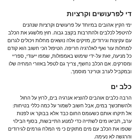
די לפרעושים וקרציות
ימי הקיץ אהובים במיוחד על פרעושים וקרציות שנהנים
להיטפל לכלבים ולהתרבות בקצב גבוה. חוץ מלשגע את הכלב
עם עקיצות וגירודים, מזיקים אלה נושאים מחלות ויכולים לגרום
למחלות עור ואף לאלרגיה חריפה. הטיפול הכי חשוב הוא קודם
כל מניעה, זאת על-ידי שימוש באמפולות, שמפו ייעודי, ספריי
ומסרקים. אם הכלב נחשף, צריך גם לטפל באזורי המחיה שלו
ובמקביל לערב וטרינר מוסמך.
כלב ים
הרבה כלבים אוהבים להוציא אנרגיה בים, לרוץ על החול
ולהשתכשך במים, אבל חשוב לשמור על כמה כללי בטיחות:
אל תיקחו אותם כשעומס החום כבד אלא בבוקר או לפנות
ערב, תביאו מים לשתייה כדי למנוע התייבשות, בסוף הבילוי
שטפו את הכלב עם מים מתוקים כי מי המלח גורמים לגירודים
והרגשה לא נעימה.