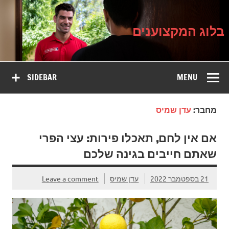
בלוג
Ski
על עיצוב, שיפוץ וטיפוח הבית
t
המקצוענים
conten
בלוג המקצוענים
SIDEBAR
MENU
מחבר:
עדן שמיס
אם אין לחם, תאכלו פירות: עצי הפרי
שאתם חייבים בגינה שלכם
21 בספטמבר 2022
עדן שמיס
Leave a comment