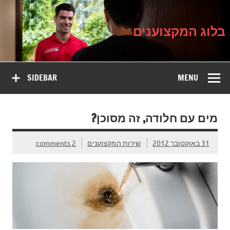
בלוג
Ski
על עיצוב, שיפוץ וטיפוח הבית
t
המקצוענים
conten
בלוג המקצוענים
SIDEBAR
MENU
מים עם חלודה, זה מסוכן?
31 באוקטובר 2012
שירות המקצוענים
2 comments