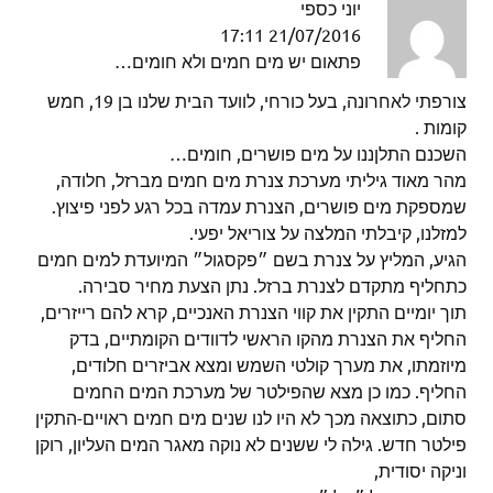
יוני כספי
21/07/2016 17:11
פתאום יש מים חמים ולא חומים…
צורפתי לאחרונה, בעל כורחי, לוועד הבית שלנו בן 19, חמש
קומות .
השכנם התלןננו על מים פושרים, חומים…
מהר מאוד גיליתי מערכת צנרת מים חמים מברזל, חלודה,
שמספקת מים פושרים, הצנרת עמדה בכל רגע לפני פיצוץ.
למזלנו, קיבלתי המלצה על צוריאל יפעי.
הגיע, המליץ על צנרת בשם ״פקסגול״ המיועדת למים חמים
כתחליף מתקדם לצנרת ברזל. נתן הצעת מחיר סבירה.
תוך יומיים התקין את קווי הצנרת האנכיים, קרא להם רייזרים,
החליף את הצנרת מהקו הראשי לדוודים הקומתיים, בדק
מיוזמתו, את מערך קולטי השמש ומצא אביזרים חלודים,
החליף. כמו כן מצא שהפילטר של מערכת המים החמים
סתום, כתוצאה מכך לא היו לנו שנים מים חמים ראויים-התקין
פילטר חדש. גילה לי ששנים לא נוקה מאגר המים העליון, רוקן
וניקה יסודית,