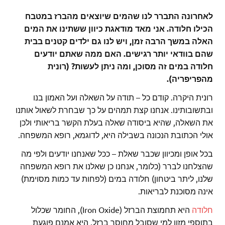
לאחרונה התברר לנו שהמים שיוצאים מהברז במטבח
הכילו חלודה. אני מאד מודאגת כיוון ששתינו את המים
האלה במשך הרבה זמן, ויש לנו גם ילדים קטנים בבית
שהם בוודאי יותר רגישים. האם ממה שאתם יודעים
חלודה במים זה מסוכן, ומה ניתן לעשות? (רונית
מהפריפריה).
רונית היקרה. קודם כל – תודה על השאלה ועל האמון בנו
ובתשובותינו. אנחנו קצת תמהים על כך שבחרת לשאול אותנו
את השאלה, שהיא ביסודה שאלה בעלת הקשר בריאותי ולכן
אולי הכתובת הנכונה בשבילה היא, לדוגמא, רופא המשפחה.
בכל אופן ומכיוון שכבר שאלת – ככל שאנחנו יודעים ולפי מה
שהצלחנו לברר (כלומר, אנחנו כן שאלנו את רופא המשפחה
שלנו, ליתר ביטחון) חלודה במים (לפחות עד כמות מסוימת)
אינה מסוכנת לבריאות.
חלודה
היא תחמוצת הברזל (Iron Oxide), החומר שכלול
בתוספי מזון למי שסובל מחוסר ברזל. היא אמנם פוגעת