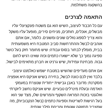
בהשקעה משתלמת.
התאמה לצרכים
עם כל הכבוד לעיצוב, השיש הוא גם משטח פונקציונלי עליו
מבשלים, אוכלים, חותכים, מניחים סירים, מופעל עליו משקל
והוא צריך לספוג נוזלים שונים ומשונים. כלומר, אם אתם
אוהבים לבשל וההתרחשות סביב המטבח היא משמעותית
בבית, מומלץ לבחור בסוס עבודה: שיש מחומר חזק בעל כושר
ספיגה נמוך כך שלא יישארו כתמים וכזה שאינו רגיש לחום
גבוה. מבחינת עמידות, שיש גרניט או חברון מתאימים לבישול.
אם אתם מעדיפים שהשיש במטבח ישמש כאלמנט עיצובי
בלבד ואין לכם כוונה לבשל, בחירה בשיש אוניקס היא אופציה
מסקרנת: מדובר באבן גבישית ייחודית שנוצרת במעמקי
האדמה ובעלת מינרלים טבעיים. שיש אוניקס נחשב ליוקרתי
ואלגנטי בזכות המראה השקוף והמרשים שלו, מצד שני הוא
בעל רגישות לשריטות וספיגת כתמים (בשל הנקבוביות), מה
שמצריך תחזוקה שוטפת ומריחת סילר שנתית.