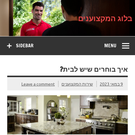
בלוג
Ski
על עיצוב, שיפוץ וטיפוח הבית
t
המקצוענים
conten
בלוג המקצוענים
SIDEBAR
MENU
איך בוחרים שיש לבית?
9 במאי 2023
שירות המקצוענים
Leave a comment