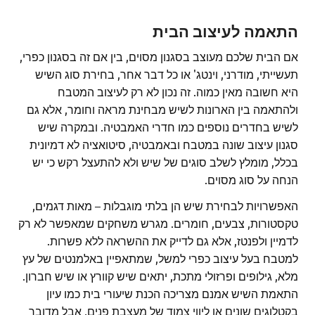
התאמה לעיצוב הבית
אם הבית שלכם מעוצב בסגנון מסוים, בין אם זה בסגנון כפרי,
תעשייתי, מודרני, וינטג' או כל דבר אחר, בחירת סוג השיש
היא חשובה מאין כמוה. זה נכון לא רק לעיצוב המטבח
ולהתאמה בין הארונות לשיש מבחינת מראה וחומר, אלא גם
לשיש בחדרים נוספים כמו חדרי האמבטיה. ובמקרה שיש
סגנון עיצוב שונה במטבח ובאמבטיה, סיטואציה לא דמיונית
בכלל, מומלץ לשלב סוגים של שיש ולא להתעצל רקש כי יש
הנחה על סוג מסוים.
האפשרויות לבחירת שיש הן בלתי מוגבלות – מאות דגמים,
טקסטורות, צבעים, חומרים. מגרש משחקים שמאפשר לא רק
לדמיין ולפנטז, אלא גם לדייק את ההשראה ללא פשרות.
למטבח בעל עיצוב כפרי למשל, שמתאפיין באלמנטים של עץ
מלא, גילופים ופרזולי מתכת, יתאים שיש קוורץ או שיש חברון.
התאמת השיש אמנם מצריכה הכנת שיעורי בית כמו עיון
בקטלוגים שונים או ליווי צמוד של מעצבת פנים, אבל מדובר