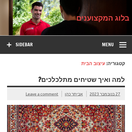
בלוג
Ski
על עיצוב, שיפוץ וטיפוח הבית
t
המקצוענים
conten
בלוג המקצוענים
SIDEBAR
MENU
קטגוריה:
עיצוב הבית
למה ואיך שטיחים מתלכלכים?
27 בנובמבר 2023
אביתר כהן
Leave a comment