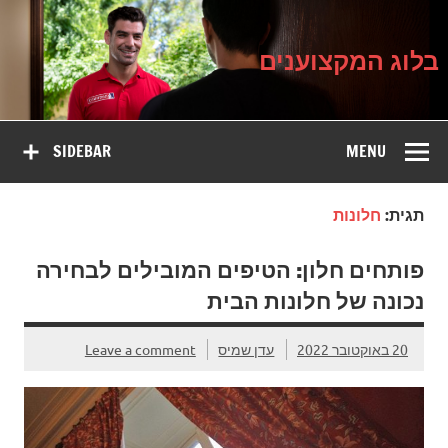
בלוג
Ski
על עיצוב, שיפוץ וטיפוח הבית
t
המקצוענים
conten
בלוג המקצוענים
SIDEBAR
MENU
תגית:
חלונות
פותחים חלון: הטיפים המובילים לבחירה
נכונה של חלונות הבית
20 באוקטובר 2022
עדן שמיס
Leave a comment