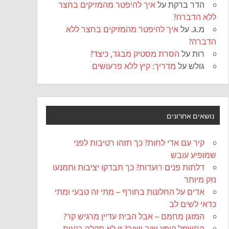
הדר ברקת
על
איך להיפטר מהמזיקים בחצר
ללא הדברה?
מ.ג.
על
איך להיפטר מהמזיקים בחצר ללא
הדברה?
רות
על
הסרת מסטיק מבגד, כיצד?
גולש
על
מדריך: קיץ ללא פרעושים
נושאים אחרונים
קיר עם אדי לחות? כך תזהו רטיבות לפני
שמופיע עובש
דלתות פנים רועדות? כך תבדקו יציבות ותמנעו
נזק מיותר
אדים על החלונות בחורף – מתי זה טבעי ומתי
כדאי לשים לב
המזגן מחמם – אבל הבית עדיין מרגיש קר?
החשמל קופץ שוב ושוב? זו לא תקלה רגעית,