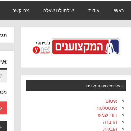
ראשי
אודות
שילחו לנו שאלה
צרו קשר
תגי
אי
27 בדצ
בעלי מקצוע מומלצים
מכס
איטום
אינסטלטור
ק
דודי שמש
הדברה
שא
הובלות