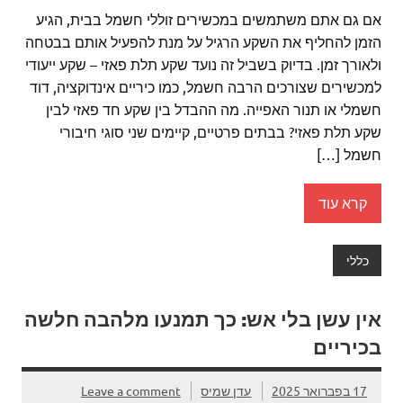
אם גם אתם משתמשים במכשירים זוללי חשמל בבית, הגיע
הזמן להחליף את השקע הרגיל על מנת להפעיל אותם בבטחה
ולאורך זמן. בדיוק בשביל זה נועד שקע תלת פאזי – שקע ייעודי
למכשירים שצורכים הרבה חשמל, כמו כיריים אינדוקציה, דוד
חשמלי או תנור האפייה. מה ההבדל בין שקע חד פאזי לבין
שקע תלת פאזי? בבתים פרטיים, קיימים שני סוגי חיבורי
חשמל […]
קרא עוד
כללי
אין עשן בלי אש: כך תמנעו מלהבה חלשה
בכיריים
17 בפברואר 2025
עדן שמיס
Leave a comment