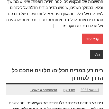
התשובות של המקצוענים. למה הידית רופפת? שימוש ממושך
ובלאי במהלך השנים, שימוש תדיר בידית הדלת עלול לגרום
לשחיקה של חלקי המנגנון הפנימי או להתרופפות של הברגים
המחברים אותה לדלת. פתיחה וסגירה בכוח פתיחה או סגירה
של הדלת בצורה חזקה מדי […]
קרא עוד
כללי
ריח רע במדיח הכלים: מלווים אתכם כל
הדרך לפתרון
4 במאי 2025
עודד קרן
Leave a comment
ריח רע במדיח הכלים? קבלו טיפים של מקצוענים. מה עושים
רגע לפני שמזמינים טכנאי מדיחי כלים, איך מתנהלים מולו