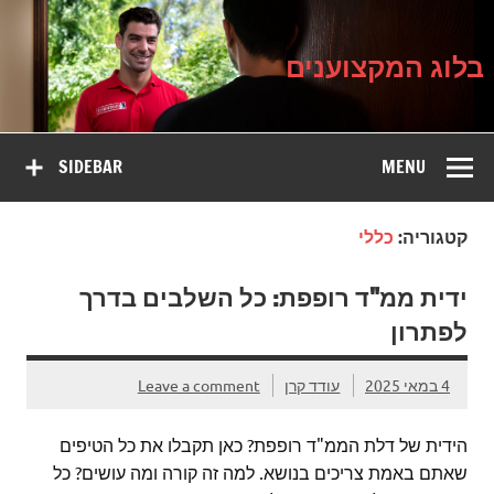
בלוג
Ski
על עיצוב, שיפוץ וטיפוח הבית
t
המקצוענים
conten
בלוג המקצוענים
SIDEBAR
MENU
קטגוריה:
כללי
ידית ממ"ד רופפת: כל השלבים בדרך
לפתרון
4 במאי 2025
עודד קרן
Leave a comment
הידית של דלת הממ"ד רופפת? כאן תקבלו את כל הטיפים
שאתם באמת צריכים בנושא. למה זה קורה ומה עושים? כל