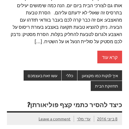
אותו גם לצורכי הבית ביום יום. הנה כמה שימושים יעילים
בתרסיס זה שאולי לא ידעתם עליהם. הסרת טבעת
מהאצבע: אם זה כבר קרה לכם בעבר בוודאי תזדהו עם
הבעיה. ניתן להוציא טבעת תקועה באצבע בעזרת ריסוס על
האצבע ולגרום לטבעת להחליק בקלות. הסרת מסטיק: נדבק
לכם מסטיק על סוליית הנעל או על השטיח. […]
קרא עוד
איך לנקות כמו מקצוען
כללי
עשו זאת בעצמכם
תחזוקת הבית
כיצד להסיר כתמי קצף פוליאורתן?
8 ביוני 2016
עדי מלר
Leave a comment