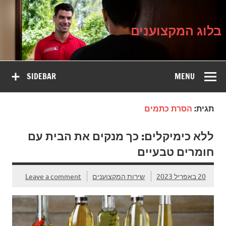
בלוג
Ski
על עיצוב, שיפוץ וטיפוח הבית
t
המקצוענים
conten
בלוג המקצוענים
SIDEBAR
MENU
תגית:
הסרת כתמים
ללא כימיקלים: כך מנקים את הבית עם
חומרים טבעיים
20 באפריל 2023
שירות המקצוענים
Leave a comment