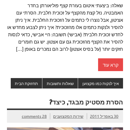
שאלה: ביצעתי איטום בעזרת קצף פוליאורתן בחדר
האמבטיה. נזל קצת מהקצף על זכוכית חלבית. הסרתי עם
אציטון, אבל נוצרו לי כתמים על הזכוכית החלבית. איך ניתן
להסיר ולנקות כתמים אלו מהזכוכית? איך ניתן לצבוע מחדש או
לחדש זכוכית חלבית? (אבישי) תשובה: היי אבישי, כדאי לנסות
להסיר את הקצף מהזכוכית גם עם אצטון. יש גם חומרים
חזקים יותר (על בסיס אצטון) לרוב הם נמכרים באופן […]
קרא עוד
איך לנקות כמו מקצוען
שאלות ותשובות
תחזוקת הבית
הסרת מסטיק מבגד, כיצד?
30 באפריל 2011
שירות המקצוענים
28 comments