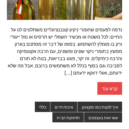
נדמה לפעמים שחומרי ניקיון קונבנציונליים משתלטים לנו על
החיים: לכל משטח או מכשיר חשמלי יש תרסיס או נוזל ייעודי
ורק בו מומלץ להשתמש. בסופו של דבר זה מסתכם בארון
מפוצץ בחומרי ניקוי שונים ומשונים, עם הרבה אקונומיקה
והרבה כימיקלים. זה יקר, פוגע בבריאות, בטח לא תורם
לסביבה וגם בסוף בכלל לא משתמשים ברובם. אבל מה שלא
ידעתם, ואולי דווקא ידעתם […]
קרא עוד
איך לנקות כמו מקצוען
איכות חיים
כללי
עשו זאת בעצמכם
תחזוקת הבית