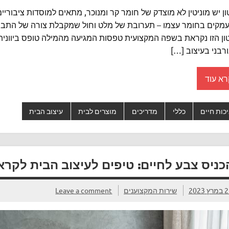
ן יש מוניטין לא מוצדק של חומר קר ומנוכר, מתאים למוסדות ציבוריי
מקים בחומר עצמו – תערובת של מלט וחול שמקבלת צורה של התבנית ש
ן הזו נקראת בשפה המקצועית טפסות המגיעה מהמילה טופס ביוונית, 
רבני בעיצוב […]
רא עוד
כות חיים
כללי
מדריכים
מוצרים לבית
עיצוב הבית
כניס צבע לחיים: טיפים לעיצוב הבית לקר
ץ 2023
שירות המקצוענים
Leave a comment