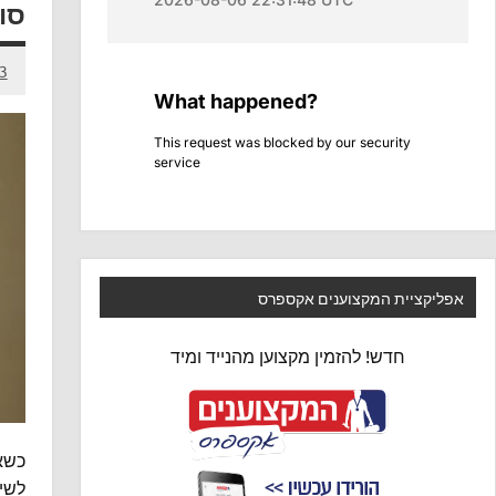
סו
13 בדצ
אפליקציית המקצוענים אקספרס
חדש! להזמין מקצוען מהנייד ומיד
כשאנ
לשימ