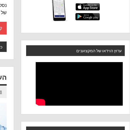
נסקו
של 
ק
כל
ערוץ הוידאו של המקצוענים
הע
8 ביוני 023