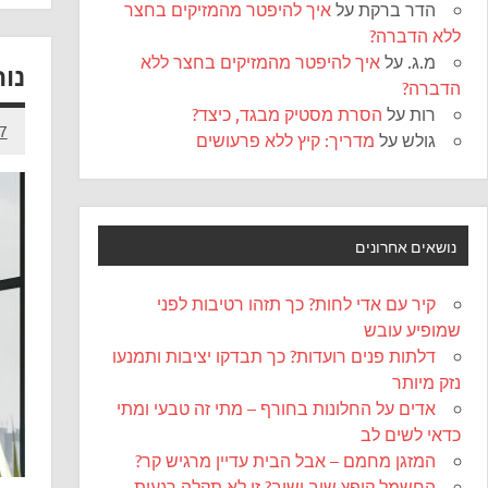
הדר ברקת
על
איך להיפטר מהמזיקים בחצר
ללא הדברה?
מ.ג.
על
איך להיפטר מהמזיקים בחצר ללא
נות
הדברה?
רות
על
הסרת מסטיק מבגד, כיצד?
27 באפ
גולש
על
מדריך: קיץ ללא פרעושים
נושאים אחרונים
קיר עם אדי לחות? כך תזהו רטיבות לפני
שמופיע עובש
דלתות פנים רועדות? כך תבדקו יציבות ותמנעו
נזק מיותר
אדים על החלונות בחורף – מתי זה טבעי ומתי
כדאי לשים לב
המזגן מחמם – אבל הבית עדיין מרגיש קר?
החשמל קופץ שוב ושוב? זו לא תקלה רגעית,