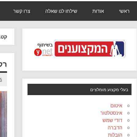
ראשי
אודות
שילחו לנו שאלה
צרו קשר
קטג
רק
25 בספט
בעלי מקצוע מומלצים
איטום
אינסטלטור
דודי שמש
הדברה
הובלות