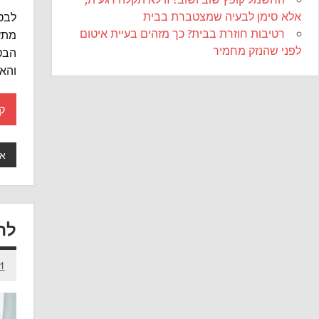
אלא סימן לבעיה שמצטברת בבית
לבטו
רטיבות חוזרת בבית? כך מזהים בעיית איטום
מתע
לפני שהנזק מחמיר
הבטו
והאו
ק
אי
לה
21 במר